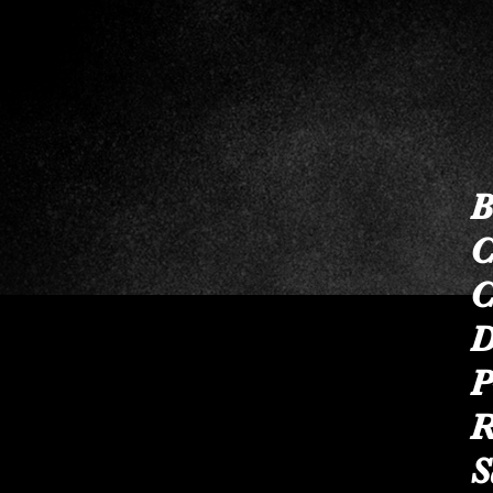
B
C
C
Telefones
D
P
Úteis
R
S