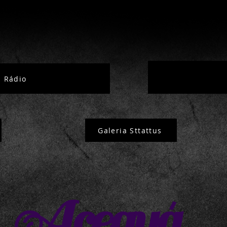
Rádio
Galeria Sttattus
Aceguá