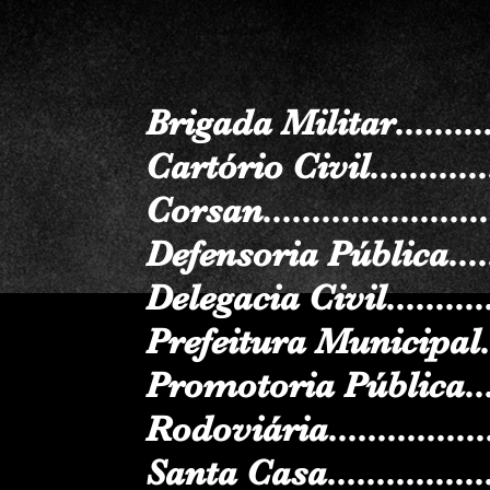
Brigada Militar........
Cartório Civil..........
Corsan....................
Defensoria Pública...
Delegacia Civil........
Prefeitura Municipal.
Promotoria Pública...
Rodoviária..............
Santa Casa..............